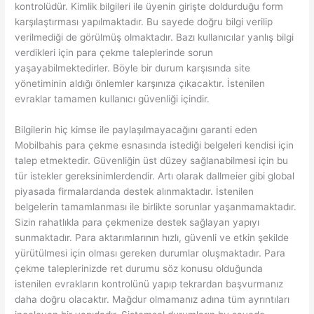
kontrolüdür. Kimlik bilgileri ile üyenin girişte doldurduğu form
karşılaştırması yapılmaktadır. Bu sayede doğru bilgi verilip
verilmediği de görülmüş olmaktadır. Bazı kullanıcılar yanlış bilgi
verdikleri için para çekme taleplerinde sorun
yaşayabilmektedirler. Böyle bir durum karşısında site
yönetiminin aldığı önlemler karşınıza çıkacaktır. İstenilen
evraklar tamamen kullanıcı güvenliği içindir.
Bilgilerin hiç kimse ile paylaşılmayacağını garanti eden
Mobilbahis para çekme esnasında istediği belgeleri kendisi için
talep etmektedir. Güvenliğin üst düzey sağlanabilmesi için bu
tür istekler gereksinimlerdendir. Artı olarak dallmeier gibi global
piyasada firmalardanda destek alınmaktadır. İstenilen
belgelerin tamamlanması ile birlikte sorunlar yaşanmamaktadır.
Sizin rahatlıkla para çekmenize destek sağlayan yapıyı
sunmaktadır. Para aktarımlarının hızlı, güvenli ve etkin şekilde
yürütülmesi için olması gereken durumlar oluşmaktadır. Para
çekme taleplerinizde ret durumu söz konusu olduğunda
istenilen evrakların kontrolünü yapıp tekrardan başvurmanız
daha doğru olacaktır. Mağdur olmamanız adına tüm ayrıntıları