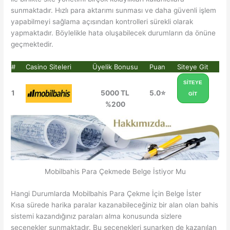
sunmaktadır. Hızlı para aktarımı sunması ve daha güvenli işlem
yapabilmeyi sağlama açısından kontrolleri sürekli olarak
yapmaktadır. Böylelikle hata oluşabilecek durumların da önüne
geçmektedir.
#
Casino Siteleri
Üyelik Bonusu
Puan
Siteye Git
SİTEYE
1
5000 TL
5.0⭐
GİT
%200
Mobilbahis Para Çekmede Belge İstiyor Mu
Hangi Durumlarda Mobilbahis Para Çekme İçin Belge İster
Kısa sürede harika paralar kazanabileceğiniz bir alan olan bahis
sistemi kazandığınız paraları alma konusunda sizlere
seçenekler sunmaktadır. Bu seçenekleri sunarken de kazanılan