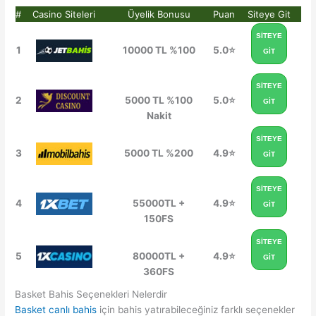
#
Casino Siteleri
Üyelik Bonusu
Puan
Siteye Git
SİTEYE
1
10000 TL %100
5.0⭐
GİT
SİTEYE
2
5000 TL %100
5.0⭐
GİT
Nakit
SİTEYE
3
5000 TL %200
4.9⭐
GİT
SİTEYE
4
55000TL +
4.9⭐
GİT
150FS
SİTEYE
5
80000TL +
4.9⭐
GİT
360FS
Basket Bahis Seçenekleri Nelerdir
Basket canlı bahis
için bahis yatırabileceğiniz farklı seçenekler