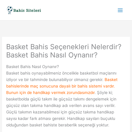
İçeriğe
atla
Main
Men
Basket Bahis Seçenekleri Nelerdir?
Basket Bahis Nasıl Oynanır?
Basket Bahis Nasıl Oynanır?
Basket bahis oynayabilmeniz öncelikle basketbol maçlarını
izliyor ve bir tahminde bulunabiliyor olmanız gerekir.
Basket
bahislerinde maç sonucuna dayalı bir bahis sistemi vardır.
Bunun için de handikap vermek zorundasınızdır
. Şöyle ki;
basketbolda güçlü takım ile güçsüz takımı dengelemek için
güçsüz olan takıma handikap adı verilen avans sayı verilir.
Güçlü takımın kazanabilmesi için güçsüz takıma handikap
sayısı kadar fark atması gerekir. Handikap sayıları buçuklu
olduğundan basket bahiste beraberlik seçeneği yoktur.