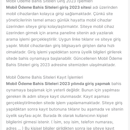
Mobil Ödeme Bahis Siteleri Giriş 2023 İşlemleri
Mobil Ödeme Bahis Siteleri giriş 2023 sitesi
adı üzerinden
mobil cihazlardan kolayca girişi sağlamaktadır. Çünkü site
yöneticilerinin temel amacı günlük hayatta mobil cihazlar
üzerinden siteye girişi kolaylaştırmaktır. Siteye mobil cihaz
üzerinden girmek için arama paneline sitenin adı yazılarak
arama işlemi gerçekleştirilir. Uygun linke tıklanır ve siteye giriş
yapılır. Mobil cihazlardan giriş bilgisayarlı girişten daha hızlı
olmaktadır. Giriş işlemi yapıldıktan sonra üyelik bilgileri girilerek
sitede bahis oynamaya başlanabilir. Güncellenen Mobil Ödeme
Bahis Siteleri giriş 2023 adresine sitemizden ulaşılmaktadır.
Mobil Ödeme Bahis Siteleri Kayıt İşlemleri
Mobil Ödeme Bahis Siteleri 2023 yılında giriş yapmak
bahis
oynamaya başlamak için yeterli değildir. Bunun için yapılması
gereken ilk adım siteye kayıt olunmasıdır. Kayıt aşaması
gerçekleştirilmeden sitede işlem yapılamamaktadır. Siteye giriş
yapıldıktan sonra kayıt butonuna tıklanır bu aşamada ve sitenin
üyelik sayfası açılır. Burada ilk olarak kullanıcının kişisel
bilgilerini girmesi istenir. ( İsim, soy isim, telefon numarası,
adres … ) Bu kişisel bilgiler girildikten sonra ise siteye kayıt