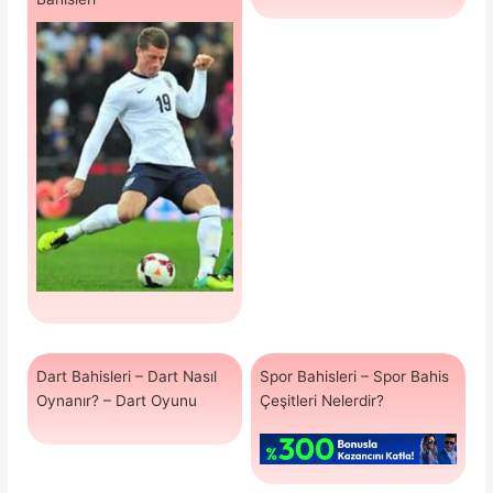
Dart Bahisleri – Dart Nasıl
Spor Bahisleri – Spor Bahis
Oynanır? – Dart Oyunu
Çeşitleri Nelerdir?