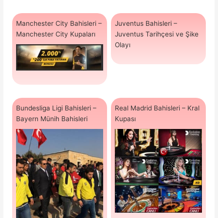
Manchester City Bahisleri –
Juventus Bahisleri –
Manchester City Kupaları
Juventus Tarihçesi ve Şike
Olayı
Bundesliga Ligi Bahisleri –
Real Madrid Bahisleri – Kral
Bayern Münih Bahisleri
Kupası