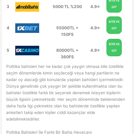
SİTEYE
3
5000 TL %200
4.9⭐
GİT
SİTEYE
4
55000TL +
4.9⭐
GİT
150FS
SİTEYE
5
80000TL +
4.9⭐
GİT
360FS
Politika bahisleri her ne kadar çok yaygın olmasa bile özellikle
seçim dönemlerde kimin seçileceği veya hangi partilerin ne
kadar oy alacağı gibi konularda yapılan bahisleri içermektedir.
Dünya genelinde çok yaygın bir şekilde kullanılmakta olan bu
bahisler özellikle farklı bir seçenek denemek isteyen kişilerin
büyük ilgisini çekmektedir. Her seçim döneminde beklenenden
daha fazla ilgi çekmekte olan bu bahislerde özellikle yapılan
anketleri takip eden kişiler ciddi kazançlar elde
edebilmektedirler.
Politika Bahisleri İle Farklı Bir Bahis Heyecanı