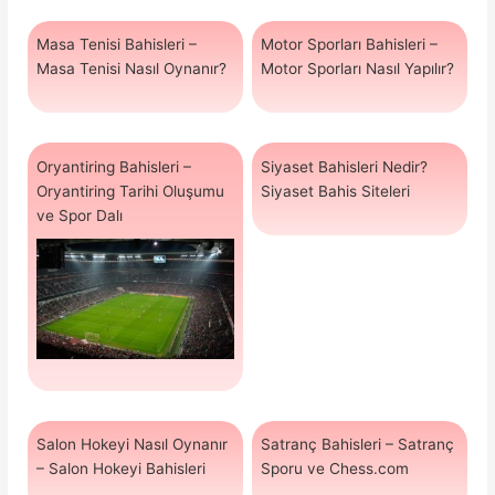
Masa Tenisi Bahisleri –
Motor Sporları Bahisleri –
Masa Tenisi Nasıl Oynanır?
Motor Sporları Nasıl Yapılır?
Oryantiring Bahisleri –
Siyaset Bahisleri Nedir?
Oryantiring Tarihi Oluşumu
Siyaset Bahis Siteleri
ve Spor Dalı
Salon Hokeyi Nasıl Oynanır
Satranç Bahisleri – Satranç
– Salon Hokeyi Bahisleri
Sporu ve Chess.com