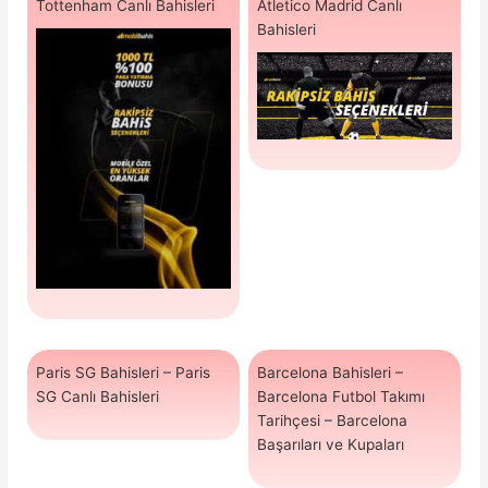
Tottenham Canlı Bahisleri
Atletico Madrid Canlı
Bahisleri
Paris SG Bahisleri – Paris
Barcelona Bahisleri –
SG Canlı Bahisleri
Barcelona Futbol Takımı
Tarihçesi – Barcelona
Başarıları ve Kupaları