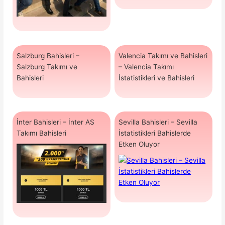
Salzburg Bahisleri –
Valencia Takımı ve Bahisleri
Salzburg Takımı ve
– Valencia Takımı
Bahisleri
İstatistikleri ve Bahisleri
İnter Bahisleri – İnter AS
Sevilla Bahisleri – Sevilla
Takımı Bahisleri
İstatistikleri Bahislerde
Etken Oluyor