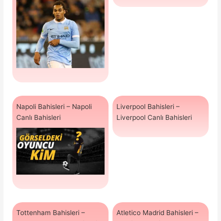
Napoli Bahisleri – Napoli
Liverpool Bahisleri –
Canlı Bahisleri
Liverpool Canlı Bahisleri
Tottenham Bahisleri –
Atletico Madrid Bahisleri –