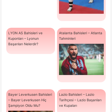
LYON AS Bahisleri ve
Atalanta Bahisleri – Atlanta
Kuponları – Lyonun
Tahminleri
Başarıları Nelerdir?
Bayer Leverkusen Bahisleri
Lazio Bahisleri – Lazio
– Bayer Leverkusen Hiç
Tarihçesi – Lazio Başarıları
Şampiyon Oldu Mu?
ve Kupaları