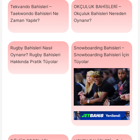
Tekvando Bahisleri –
OKÇULUK BAHİSLERİ –
Taekwondo Bahisleri Ne
Okçuluk Bahisleri Nereden
Zaman Yapılır?
Oynanır?
Rugby Bahisleri Nasıl
Snowboarding Bahisleri –
Oynanır? Rugby Bahisleri
Snowboarding Bahisleri İçin
Hakkında Pratik Tüyolar
Tüyolar