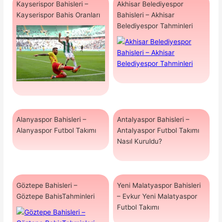
Kayserispor Bahisleri –
Akhisar Belediyespor
Kayserispor Bahis Oranları
Bahisleri – Akhisar
Belediyespor Tahminleri
Alanyaspor Bahisleri –
Antalyaspor Bahisleri –
Alanyaspor Futbol Takımı
Antalyaspor Futbol Takımı
Nasıl Kuruldu?
Göztepe Bahisleri –
Yeni Malatyaspor Bahisleri
Göztepe BahisTahminleri
– Evkur Yeni Malatyaspor
Futbol Takımı