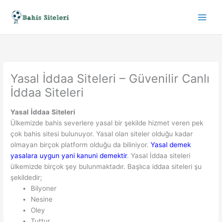
İçeriğe
atla
Main
Men
Yasal İddaa Siteleri – Güvenilir Canlı
İddaa Siteleri
Yasal
İddaa
Siteleri
Ülkemizde bahis severlere yasal bir şekilde hizmet veren pek
çok bahis sitesi bulunuyor. Yasal olan siteler olduğu kadar
olmayan birçok platform olduğu da biliniyor.
Yasal demek
yasalara uygun yani kanuni demektir
. Yasal İddaa siteleri
ülkemizde birçok şey bulunmaktadır. Başlıca iddaa siteleri şu
şekildedir;
Bilyoner
Nesine
Oley
Tuttur