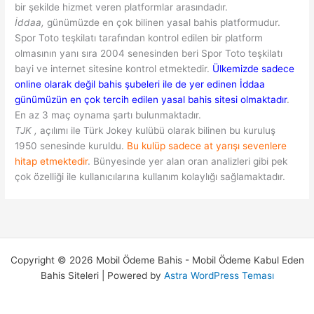
bir şekilde hizmet veren platformlar arasındadır.
İddaa,
günümüzde en çok bilinen yasal bahis platformudur.
Spor Toto teşkilatı tarafından kontrol edilen bir platform
olmasının yanı sıra 2004 senesinden beri Spor Toto teşkilatı
bayi ve internet sitesine kontrol etmektedir.
Ülkemizde sadece
online olarak değil bahis şubeleri ile de yer edinen İddaa
günümüzün en çok tercih edilen yasal bahis sitesi olmaktadır
.
En az 3 maç oynama şartı bulunmaktadır.
TJK ,
açılımı ile Türk Jokey kulübü olarak bilinen bu kuruluş
1950 senesinde kuruldu.
Bu kulüp sadece at yarışı sevenlere
hitap etmektedir
. Bünyesinde yer alan oran analizleri gibi pek
çok özelliği ile kullanıcılarına kullanım kolaylığı sağlamaktadır.
Copyright © 2026 Mobil Ödeme Bahis - Mobil Ödeme Kabul Eden
Bahis Siteleri | Powered by
Astra WordPress Teması