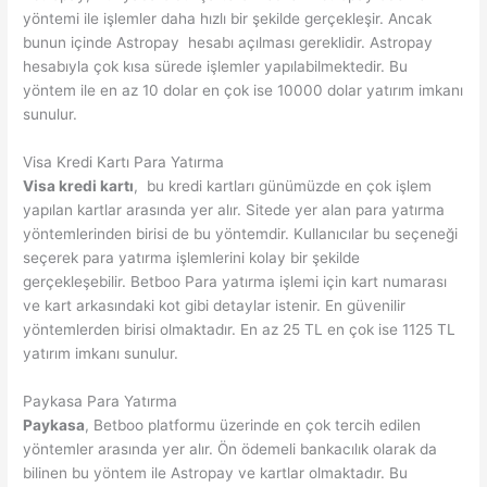
yöntemi ile işlemler daha hızlı bir şekilde gerçekleşir. Ancak
bunun içinde Astropay hesabı açılması gereklidir. Astropay
hesabıyla çok kısa sürede işlemler yapılabilmektedir. Bu
yöntem ile en az 10 dolar en çok ise 10000 dolar yatırım imkanı
sunulur.
Visa Kredi Kartı Para Yatırma
Visa kredi kartı
, bu kredi kartları günümüzde en çok işlem
yapılan kartlar arasında yer alır. Sitede yer alan para yatırma
yöntemlerinden birisi de bu yöntemdir. Kullanıcılar bu seçeneği
seçerek para yatırma işlemlerini kolay bir şekilde
gerçekleşebilir. Betboo Para yatırma işlemi için kart numarası
ve kart arkasındaki kot gibi detaylar istenir. En güvenilir
yöntemlerden birisi olmaktadır. En az 25 TL en çok ise 1125 TL
yatırım imkanı sunulur.
Paykasa Para Yatırma
Paykasa
, Betboo platformu üzerinde en çok tercih edilen
yöntemler arasında yer alır. Ön ödemeli bankacılık olarak da
bilinen bu yöntem ile Astropay ve kartlar olmaktadır. Bu