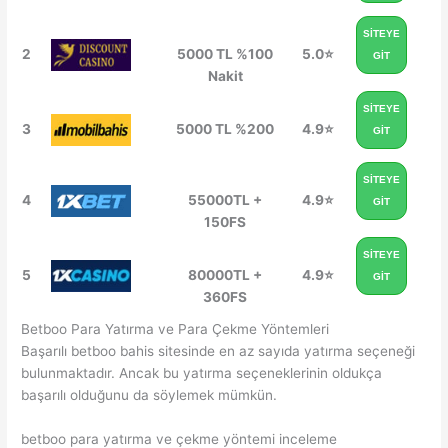
SİTEYE
2
5000 TL %100
5.0⭐
GİT
Nakit
SİTEYE
3
5000 TL %200
4.9⭐
GİT
SİTEYE
4
55000TL +
4.9⭐
GİT
150FS
SİTEYE
5
80000TL +
4.9⭐
GİT
360FS
Betboo Para Yatırma ve Para Çekme Yöntemleri
Başarılı betboo bahis sitesinde en az sayıda yatırma seçeneği
bulunmaktadır. Ancak bu yatırma seçeneklerinin oldukça
başarılı olduğunu da söylemek mümkün.
betboo para yatırma ve çekme yöntemi inceleme