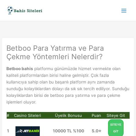
İçeriğe
atla
Main
Men
Betboo Para Yatırma ve Para
Çekme Yöntemleri Nelerdir?
Betboo bahis
platformu günümüzde hizmet vermekte olan
kaliteli platformlardan birisi haline gelmiştir. Çok fazla
kullanıcıya sahip olan bu başarılı platform aynı zamanda
sunduğu kolaylıklardan dolayı da sık sık tercih ediliyor. Sunduğu
kolaylıklardan birisi de betboo para yatırma ve para çekme
işlemleri oluyor.
#
Casino Siteleri
Üyelik Bonusu
Puan
Siteye Git
SİTEYE
1
10000 TL %100
5.0⭐
GİT