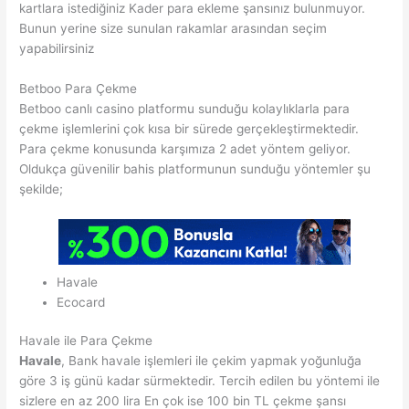
kartlara istediğiniz Kader para ekleme şansınız bulunmuyor.
Bunun yerine size sunulan rakamlar arasından seçim
yapabilirsiniz
Betboo Para Çekme
Betboo canlı casino platformu sunduğu kolaylıklarla para
çekme işlemlerini çok kısa bir sürede gerçekleştirmektedir.
Para çekme konusunda karşımıza 2 adet yöntem geliyor.
Oldukça güvenilir bahis platformunun sunduğu yöntemler şu
şekilde;
Havale
Ecocard
Havale ile Para Çekme
Havale
, Bank havale işlemleri ile çekim yapmak yoğunluğa
göre 3 iş günü kadar sürmektedir. Tercih edilen bu yöntemi ile
sizlere en az 200 lira En çok ise 100 bin TL çekme şansı