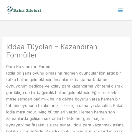
İçeriğe
atla
Main
Men
İddaa Tüyoları – Kazandıran
Formüller
Para Kazandıran Formül
İddia bir şans oyunu olmasına rağmen oyuncular için artık bir
tutku haline gelmektedir. İnsanlar ilk başta haftada bir
oynuyorum dedikçe ve kolay para kazandırma yöntemi olarak
gördükçe de bir bağımlılık haline gelmektedir. Eğer bir zevk
meselesinden bağımlık haline gelme boyutu varsa hemen bir
tahmin oyununu bırakmanızı sizler için daha iyi olacaktır. Fakat
iddia masumdur. Maç bültenleri vardır. Hemen hemen son
zamanlarda gelişen sektör ile birlikte her gün maçlar
oynayabilme fırsatını sizlere sunar. İddia para kazanmak aslına
bakılırsa zor değildir. Sabırlı olmak ve büyük miktarlardan uzak