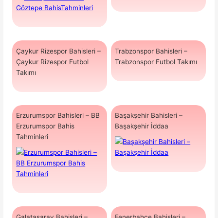
Çaykur Rizespor Bahisleri –
Trabzonspor Bahisleri –
Çaykur Rizespor Futbol
Trabzonspor Futbol Takımı
Takımı
Erzurumspor Bahisleri – BB
Başakşehir Bahisleri –
Erzurumspor Bahis
Başakşehir İddaa
Tahminleri
Galatasaray Bahisleri –
Fenerbahçe Bahisleri –