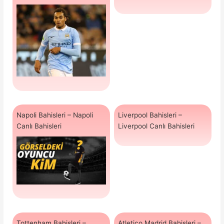
Napoli Bahisleri – Napoli
Liverpool Bahisleri –
Canlı Bahisleri
Liverpool Canlı Bahisleri
Tottenham Bahisleri –
Atletico Madrid Bahisleri –