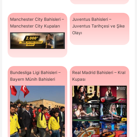
Manchester City Bahisleri –
Juventus Bahisleri –
Manchester City Kupaları
Juventus Tarihçesi ve Şike
Olayı
Bundesliga Ligi Bahisleri –
Real Madrid Bahisleri – Kral
Bayern Münih Bahisleri
Kupası