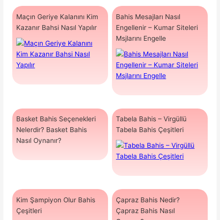
Maçın Geriye Kalanını Kim
Bahis Mesajları Nasıl
Kazanır Bahsi Nasıl Yapılır
Engellenir – Kumar Siteleri
Msjlarını Engelle
Basket Bahis Seçenekleri
Tabela Bahis – Virgüllü
Nelerdir? Basket Bahis
Tabela Bahis Çeşitleri
Nasıl Oynanır?
Kim Şampiyon Olur Bahis
Çapraz Bahis Nedir?
Çeşitleri
Çapraz Bahis Nasıl