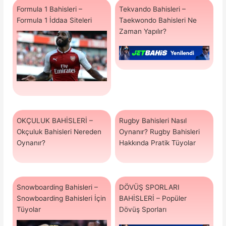
Formula 1 Bahisleri –
Tekvando Bahisleri –
Formula 1 İddaa Siteleri
Taekwondo Bahisleri Ne
Zaman Yapılır?
OKÇULUK BAHİSLERİ –
Rugby Bahisleri Nasıl
Okçuluk Bahisleri Nereden
Oynanır? Rugby Bahisleri
Oynanır?
Hakkında Pratik Tüyolar
Snowboarding Bahisleri –
DÖVÜŞ SPORLARI
Snowboarding Bahisleri İçin
BAHİSLERİ – Popüler
Tüyolar
Dövüş Sporları