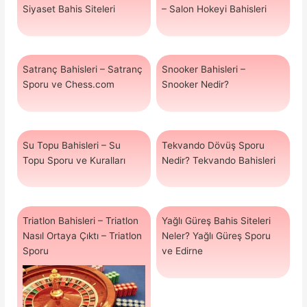
Siyaset Bahis Siteleri
– Salon Hokeyi Bahisleri
Satranç Bahisleri – Satranç
Snooker Bahisleri –
Sporu ve Chess.com
Snooker Nedir?
Su Topu Bahisleri – Su
Tekvando Dövüş Sporu
Topu Sporu ve Kuralları
Nedir? Tekvando Bahisleri
Triatlon Bahisleri – Triatlon
Yağlı Güreş Bahis Siteleri
Nasıl Ortaya Çıktı – Triatlon
Neler? Yağlı Güreş Sporu
Sporu
ve Edirne