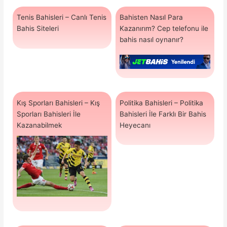
Tenis Bahisleri – Canlı Tenis
Bahisten Nasıl Para
Bahis Siteleri
Kazanırım? Cep telefonu ile
bahis nasıl oynanır?
Kış Sporları Bahisleri – Kış
Politika Bahisleri – Politika
Sporları Bahisleri İle
Bahisleri İle Farklı Bir Bahis
Kazanabilmek
Heyecanı