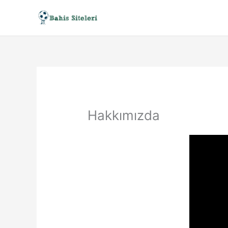
İçeriğe
atla
Hakkımızda