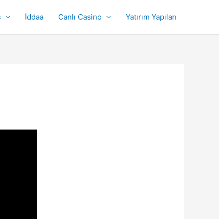
s
İddaa
Canlı Casino
Yatırım Yapılan