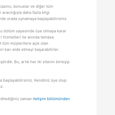
 casino, bonuslar ve diğer tüm
racılığıyla daha fazla bilgi
rde orada oynamaya başlayabilirsiniz.
 Bu bölüm sayesinde üye olmaya karar
ri hizmetleri ile anında temasa
t tüm müşterilere açık olan
i karı elde etmeyi başarabilirler.
tirdik. Bu, artık her iki sitenin birleşip
başlayabilirsiniz. Kendiniz üye olup
z.
e dilediğiniz zaman
iletişim
bölümünden