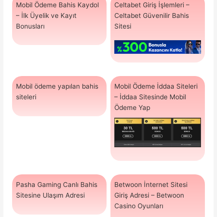
Mobil Ödeme Bahis Kaydol
Celtabet Giriş İşlemleri –
– İlk Üyelik ve Kayıt
Celtabet Güvenilir Bahis
Bonusları
Sitesi
Mobil ödeme yapılan bahis
Mobil Ödeme İddaa Siteleri
siteleri
– İddaa Sitesinde Mobil
Ödeme Yap
Pasha Gaming Canlı Bahis
Betwoon İnternet Sitesi
Sitesine Ulaşım Adresi
Giriş Adresi – Betwoon
Casino Oyunları