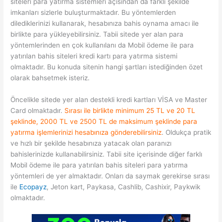
siteleri para yatırma sistemleri açısından da farklı şekilde
imkanları sizlerle buluşturmaktadır. Bu yöntemlerden
dilediklerinizi kullanarak, hesabınıza bahis oynama amacı ile
birlikte para yükleyebilirsiniz. Tabii sitede yer alan para
yöntemlerinden en çok kullanılanı da Mobil ödeme ile para
yatırılan bahis siteleri kredi kartı para yatırma sistemi
olmaktadır. Bu konuda sitenin hangi şartları istediğinden özet
olarak bahsetmek isteriz.
Öncelikle sitede yer alan destekli kredi kartları VİSA ve Master
Card olmaktadır.
Sırası ile birlikte minimum 25 TL ve 20 TL
şeklinde, 2000 TL ve 2500 TL de maksimum şeklinde para
yatırma işlemlerinizi hesabınıza gönderebilirsiniz
. Oldukça pratik
ve hızlı bir şekilde hesabınıza yatacak olan paranızı
bahislerinizde kullanabilirsiniz. Tabii site içerisinde diğer farklı
Mobil ödeme ile para yatırılan bahis siteleri para yatırma
yöntemleri de yer almaktadır. Onları da saymak gerekirse sırası
ile
Ecopayz
, Jeton kart, Paykasa, Cashlib, Cashixir, Paykwik
olmaktadır.