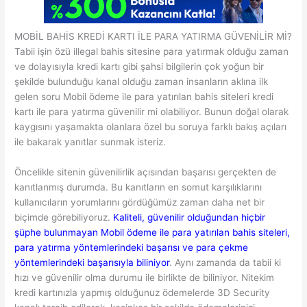
MOBİL BAHİS KREDİ KARTI İLE PARA YATIRMA GÜVENİLİR Mİ?
Tabii işin özü illegal bahis sitesine para yatırmak olduğu zaman
ve dolayısıyla kredi kartı gibi şahsi bilgilerin çok yoğun bir
şekilde bulunduğu kanal olduğu zaman insanların aklına ilk
gelen soru Mobil ödeme ile para yatırılan bahis siteleri kredi
kartı ile para yatırma güvenilir mi olabiliyor. Bunun doğal olarak
kaygısını yaşamakta olanlara özel bu soruya farklı bakış açıları
ile bakarak yanıtlar sunmak isteriz.
Öncelikle sitenin güvenilirlik açısından başarısı gerçekten de
kanıtlanmış durumda. Bu kanıtların en somut karşılıklarını
kullanıcıların yorumlarını gördüğümüz zaman daha net bir
biçimde görebiliyoruz.
Kaliteli, güvenilir olduğundan hiçbir
şüphe bulunmayan Mobil ödeme ile para yatırılan bahis siteleri,
para yatırma yöntemlerindeki başarısı ve para çekme
yöntemlerindeki başarısıyla biliniyor
. Aynı zamanda da tabii ki
hızı ve güvenilir olma durumu ile birlikte de biliniyor. Nitekim
kredi kartınızla yapmış olduğunuz ödemelerde 3D Security