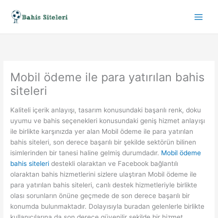
İçeriğe
atla
Main
Men
Mobil ödeme ile para yatırılan bahis
siteleri
Kaliteli içerik anlayışı, tasarım konusundaki başarılı renk, doku
uyumu ve bahis seçenekleri konusundaki geniş hizmet anlayışı
ile birlikte karşınızda yer alan Mobil ödeme ile para yatırılan
bahis siteleri, son derece başarılı bir şekilde sektörün bilinen
isimlerinden bir tanesi haline gelmiş durumdadır.
Mobil ödeme
bahis siteleri
destekli olaraktan ve Facebook bağlantılı
olaraktan bahis hizmetlerini sizlere ulaştıran Mobil ödeme ile
para yatırılan bahis siteleri, canlı destek hizmetleriyle birlikte
olası sorunların önüne geçmede de son derece başarılı bir
konumda bulunmaktadır. Dolayısıyla buradan gelenlerle birlikte
kullanıcılarına da son derece güvenilir şekilde bir hizmet