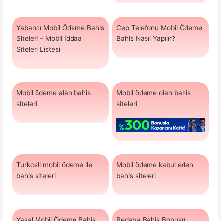
Yabancı Mobil Ödeme Bahis
Cep Telefonu Mobil Ödeme
Siteleri – Mobil İddaa
Bahis Nasıl Yapılır?
Siteleri Listesi
Mobil ödeme alan bahis
Mobil ödeme olan bahis
siteleri
siteleri
Turkcell mobil ödeme ile
Mobil ödeme kabul eden
bahis siteleri
bahis siteleri
Yasal Mobil Ödeme Bahis
Bedava Bahis Bonusu