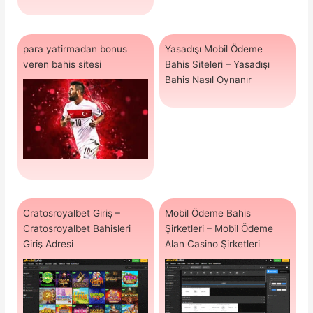
para yatirmadan bonus
Yasadışı Mobil Ödeme
veren bahis sitesi
Bahis Siteleri – Yasadışı
Bahis Nasıl Oynanır
Cratosroyalbet Giriş –
Mobil Ödeme Bahis
Cratosroyalbet Bahisleri
Şirketleri – Mobil Ödeme
Giriş Adresi
Alan Casino Şirketleri