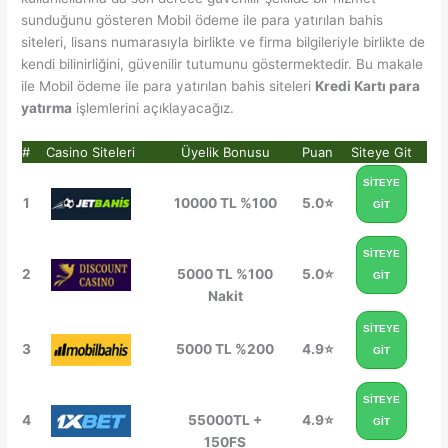
sunduğunu gösteren Mobil ödeme ile para yatırılan bahis
siteleri, lisans numarasıyla birlikte ve firma bilgileriyle birlikte de
kendi bilinirliğini, güvenilir tutumunu göstermektedir. Bu makale
ile Mobil ödeme ile para yatırılan bahis siteleri
Kredi Kartı para
yatırma
işlemlerini açıklayacağız.
#
Casino Siteleri
Üyelik Bonusu
Puan
Siteye Git
SİTEYE
1
10000 TL %100
5.0⭐
GİT
SİTEYE
2
5000 TL %100
5.0⭐
GİT
Nakit
SİTEYE
3
5000 TL %200
4.9⭐
GİT
SİTEYE
4
55000TL +
4.9⭐
GİT
150FS