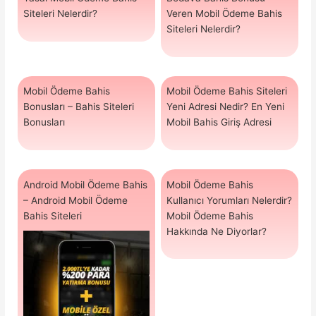
Siteleri Nelerdir?
Veren Mobil Ödeme Bahis
Siteleri Nelerdir?
Mobil Ödeme Bahis
Mobil Ödeme Bahis Siteleri
Bonusları – Bahis Siteleri
Yeni Adresi Nedir? En Yeni
Bonusları
Mobil Bahis Giriş Adresi
Android Mobil Ödeme Bahis
Mobil Ödeme Bahis
– Android Mobil Ödeme
Kullanıcı Yorumları Nelerdir?
Bahis Siteleri
Mobil Ödeme Bahis
Hakkında Ne Diyorlar?