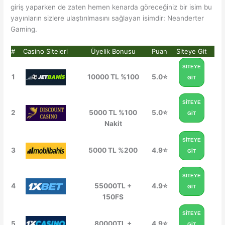
giriş yaparken de zaten hemen kenarda göreceğiniz bir isim bu
yayınların sizlere ulaştırılmasını sağlayan isimdir: Neanderter
Gaming.
#
Casino Siteleri
Üyelik Bonusu
Puan
Siteye Git
SİTEYE
1
10000 TL %100
5.0⭐
GİT
SİTEYE
2
5000 TL %100
5.0⭐
GİT
Nakit
SİTEYE
3
5000 TL %200
4.9⭐
GİT
SİTEYE
4
55000TL +
4.9⭐
GİT
150FS
SİTEYE
5
80000TL +
4.9⭐
GİT