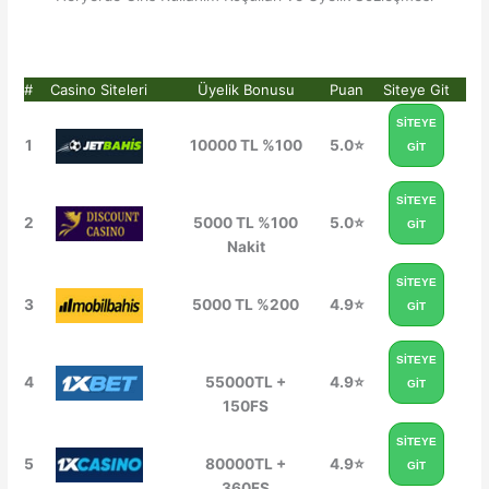
#
Casino Siteleri
Üyelik Bonusu
Puan
Siteye Git
SİTEYE
1
10000 TL %100
5.0⭐
GİT
SİTEYE
2
5000 TL %100
5.0⭐
GİT
Nakit
SİTEYE
3
5000 TL %200
4.9⭐
GİT
SİTEYE
4
55000TL +
4.9⭐
GİT
150FS
SİTEYE
5
80000TL +
4.9⭐
GİT
360FS