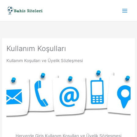
İçeriğe
atla
Main
Men
Kullanım Koşulları
Kullanım Koşulları ve Üyelik Sözleşmesi
Heryerde Giris Kullanım Koşulları ve Üyelik Sözleşmesi