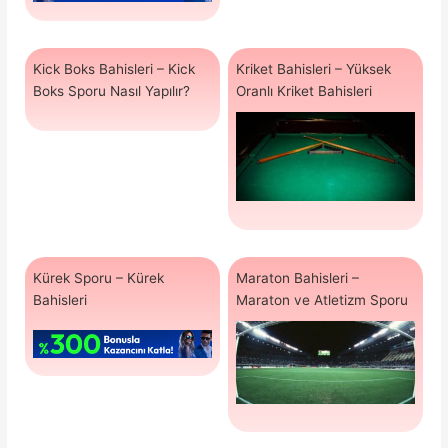
Kick Boks Bahisleri – Kick
Kriket Bahisleri – Yüksek
Boks Sporu Nasıl Yapılır?
Oranlı Kriket Bahisleri
Kürek Sporu – Kürek
Maraton Bahisleri –
Bahisleri
Maraton ve Atletizm Sporu