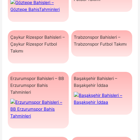
Çaykur Rizespor Bahisleri –
Trabzonspor Bahisleri –
Çaykur Rizespor Futbol
Trabzonspor Futbol Takımı
Takımı
Erzurumspor Bahisleri – BB
Başakşehir Bahisleri –
Erzurumspor Bahis
Başakşehir İddaa
Tahminleri