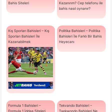
Bahis Siteleri
Kazanırım? Cep telefonu ile
bahis nasıl oynanır?
Kış Sporları Bahisleri – Kış
Politika Bahisleri – Politika
Sporları Bahisleri İle
Bahisleri İle Farklı Bir Bahis
Kazanabilmek
Heyecanı
Formula 1 Bahisleri –
Tekvando Bahisleri –
Formula 1 İddaa Siteleri
Taekwondo Bahisleri Ne