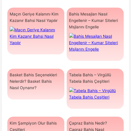
Maçın Geriye Kalanını Kim
Bahis Mesajları Nasıl
Kazanır Bahsi Nasıl Yapılır
Engellenir – Kumar Siteleri
Msjlarını Engelle
Basket Bahis Seçenekleri
Tabela Bahis – Virgüllü
Nelerdir? Basket Bahis
Tabela Bahis Çeşitleri
Nasıl Oynanır?
Kim Şampiyon Olur Bahis
Çapraz Bahis Nedir?
Çeşitleri
Çapraz Bahis Nasıl