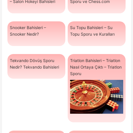
– Salon Hokeyi Bahisleri
Sporu ve Chess.com
Snooker Bahisleri –
Su Topu Bahisleri – Su
Snooker Nedir?
Topu Sporu ve Kuralları
Tekvando Dövüş Sporu
Triatlon Bahisleri – Triatlon
Nedir? Tekvando Bahisleri
Nasıl Ortaya Çıktı – Triatlon
Sporu