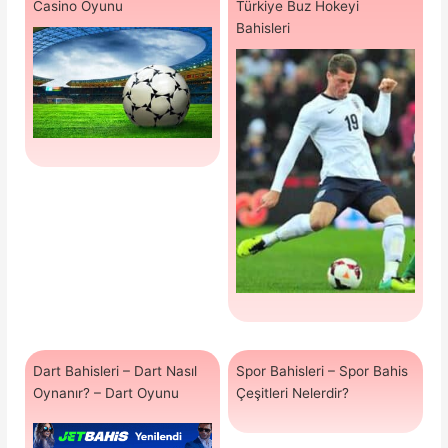
Casino Oyunu
Türkiye Buz Hokeyi
Bahisleri
Dart Bahisleri – Dart Nasıl
Spor Bahisleri – Spor Bahis
Oynanır? – Dart Oyunu
Çeşitleri Nelerdir?