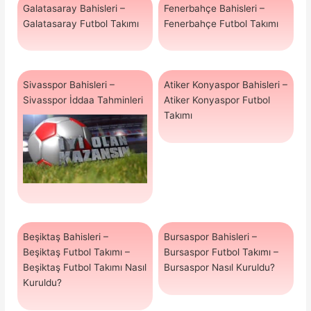
Galatasaray Bahisleri –
Fenerbahçe Bahisleri –
Galatasaray Futbol Takımı
Fenerbahçe Futbol Takımı
Sivasspor Bahisleri –
Atiker Konyaspor Bahisleri –
Sivasspor İddaa Tahminleri
Atiker Konyaspor Futbol
Takımı
Beşiktaş Bahisleri –
Bursaspor Bahisleri –
Beşiktaş Futbol Takımı –
Bursaspor Futbol Takımı –
Beşiktaş Futbol Takımı Nasıl
Bursaspor Nasıl Kuruldu?
Kuruldu?