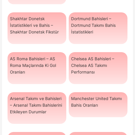
Shakhtar Donetsk
Dortmund Bahisleri –
İstatistikleri ve Bahis –
Dortmund Takımı Bahis
Shakhtar Donetsk Fikstür
İstatistikleri
AS Roma Bahisleri – AS
Chelsea AS Bahisleri –
Roma Maçlarında Ki Gol
Chelsea AS Takımı
Oranları
Performansı
Arsenal Takımı ve Bahisleri
Manchester United Takımı
– Arsenal Takımı Bahislerini
Bahis Oranları
Etkileyen Durumlar