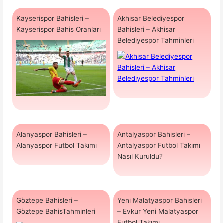
Kayserispor Bahisleri –
Akhisar Belediyespor
Kayserispor Bahis Oranları
Bahisleri – Akhisar
Belediyespor Tahminleri
Alanyaspor Bahisleri –
Antalyaspor Bahisleri –
Alanyaspor Futbol Takımı
Antalyaspor Futbol Takımı
Nasıl Kuruldu?
Göztepe Bahisleri –
Yeni Malatyaspor Bahisleri
Göztepe BahisTahminleri
– Evkur Yeni Malatyaspor
Futbol Takımı