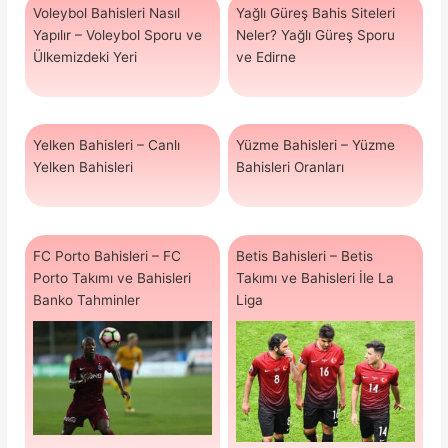
Voleybol Bahisleri Nasıl
Yağlı Güreş Bahis Siteleri
Yapılır – Voleybol Sporu ve
Neler? Yağlı Güreş Sporu
Ülkemizdeki Yeri
ve Edirne
Yelken Bahisleri – Canlı
Yüzme Bahisleri – Yüzme
Yelken Bahisleri
Bahisleri Oranları
FC Porto Bahisleri – FC
Betis Bahisleri – Betis
Porto Takımı ve Bahisleri
Takımı ve Bahisleri İle La
Banko Tahminler
Liga