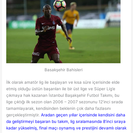
Basakşehir Bahisleri
İlk olarak amatör lig ile başlayan ve kısa süre içerisinde elde
etmiş olduğu üstün başarıları ile bir üst lige ve Süper Lig’e
çıkmaya hak kazanan İstanbul Başakşehir Futbol Takımı, bu
lige çıktığı ilk sezon olan 2006 – 2007 sezonunu 12’inci sırada
tamamlayarak, kendisinden beklenin çok daha fazlasını
gerçekleştirmiştir.
Aradan geçen yıllar içerisinde kendisini daha
da geliştirmeyi başaran bu takım, lig sıralamasında 8’inci sıraya
kadar yükselmiş, final maçı oynamış ve prestijini devamlı olarak