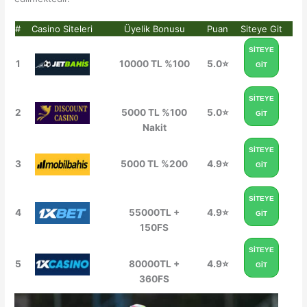
#
Casino Siteleri
Üyelik Bonusu
Puan
Siteye Git
SİTEYE
1
10000 TL %100
5.0⭐
GİT
SİTEYE
2
5000 TL %100
5.0⭐
GİT
Nakit
SİTEYE
3
5000 TL %200
4.9⭐
GİT
SİTEYE
4
55000TL +
4.9⭐
GİT
150FS
SİTEYE
5
80000TL +
4.9⭐
GİT
360FS